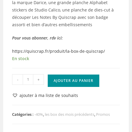
la marque Darice, une grande planche Alphabet
stickers de Studio Calico, une planche de dies-cut à
découper Les Notes By Quiscrap avec son badge
assorti et bien d’autres embellissements
Pour vous abonner, rdv ici:
https://quiscrap.fr/produit/la-box-de-quiscrap/
En stock
quantité
-
+
AJOUTER AU PANIER
de
La
ajouter à ma liste de souhaits
Box
du
Mois
Catégories :
-40%
,
les box des mois précédents
,
Promos
de
Novembre