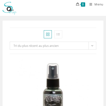
Skip
Menu
0
to
content
Tri du plus récent au plus ancien