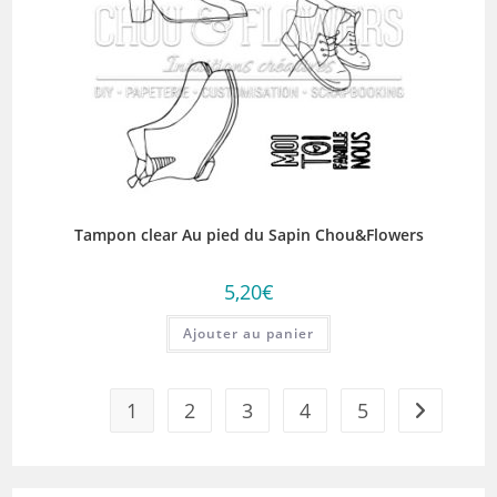
Tampon clear Au pied du Sapin Chou&Flowers
5,20
€
Ajouter au panier
1
2
3
4
5