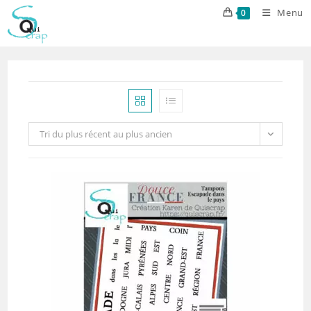
Skip
Menu
0
to
content
Tri du plus récent au plus ancien