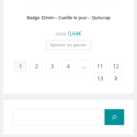
Badge 32mm – Cueille le jour – Quiscrap
Le
Le
0,64
€
0,80
€
prix
prix
initial
actuel
Ajouter au panier
était :
est :
0,80€.
0,64€.
1
2
3
4
…
11
12
13
Rechercher