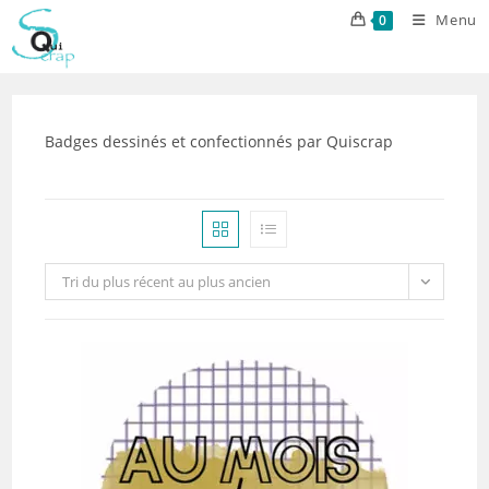
Skip
Menu
0
to
content
Badges dessinés et confectionnés par Quiscrap
Tri du plus récent au plus ancien