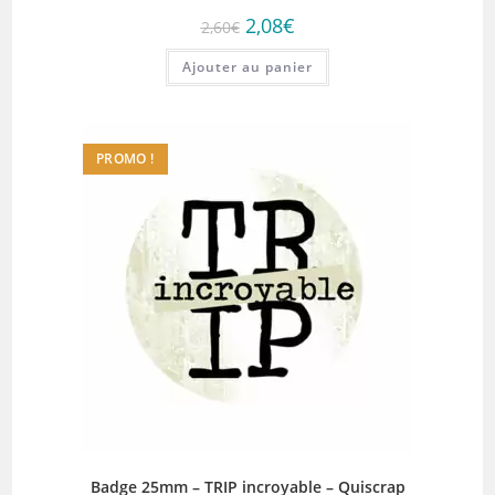
Le
Le
2,08
€
2,60
€
prix
prix
initial
actuel
Ajouter au panier
était :
est :
2,60€.
2,08€.
PROMO !
Badge 25mm – TRIP incroyable – Quiscrap