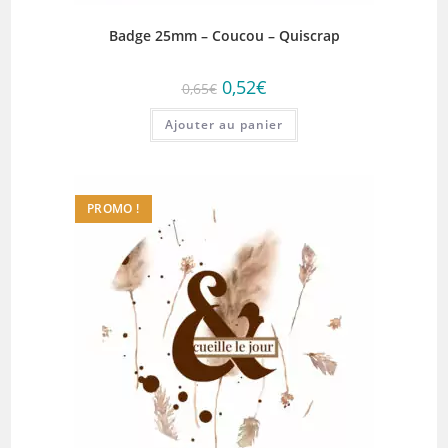
Badge 25mm – Coucou – Quiscrap
Le
Le
0,52
€
0,65
€
prix
prix
initial
actuel
Ajouter au panier
était :
est :
0,65€.
0,52€.
PROMO !