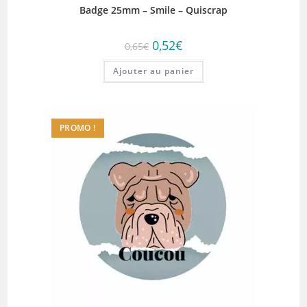
Badge 25mm – Smile – Quiscrap
Le
Le
0,52
€
0,65
€
prix
prix
initial
actuel
Ajouter au panier
était :
est :
0,65€.
0,52€.
PROMO !