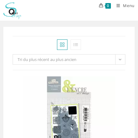
Skip
Menu
0
to
content
Tri du plus récent au plus ancien