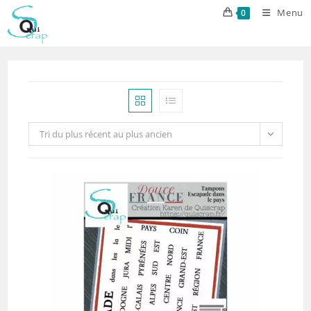
Skip
Menu
0
to
content
Tri du plus récent au plus ancien