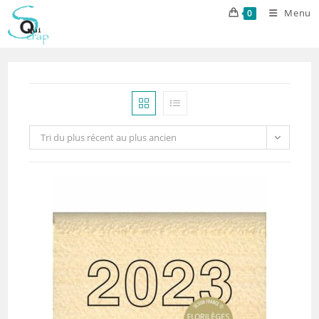
Skip
Menu
0
to
content
Tri du plus récent au plus ancien