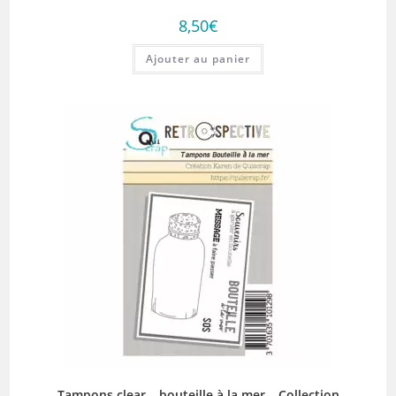
8,50
€
Ajouter au panier
Tampons clear – bouteille à la mer – Collection