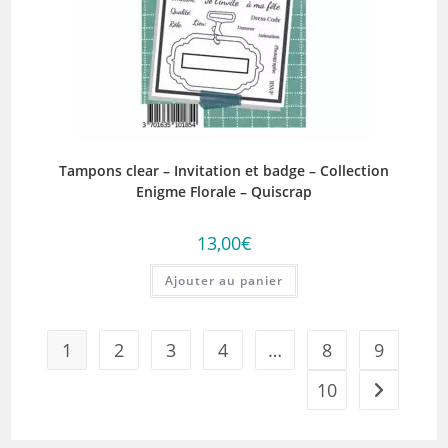
Tampons clear – Invitation et badge – Collection
Enigme Florale – Quiscrap
13,00
€
Ajouter au panier
1
2
3
4
…
8
9
10