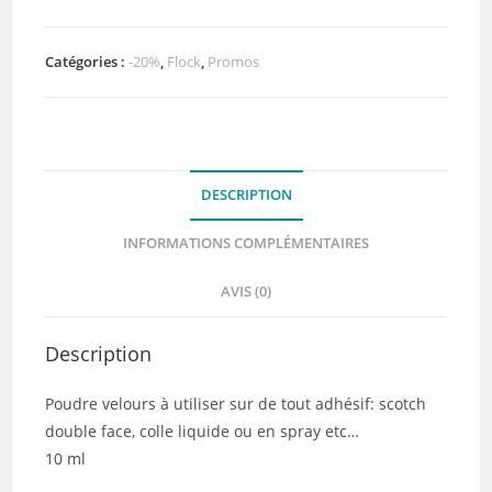
Soft
Salmon
Pink
Catégories :
-20%
,
Flock
,
Promos
(saumon)
DESCRIPTION
INFORMATIONS COMPLÉMENTAIRES
AVIS (0)
Description
Poudre velours à utiliser sur de tout adhésif: scotch
double face, colle liquide ou en spray etc…
10 ml