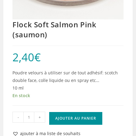
Flock Soft Salmon Pink
(saumon)
2,40
€
Poudre velours à utiliser sur de tout adhésif: scotch
double face, colle liquide ou en spray etc…
10 ml
En stock
quantité
-
+
AJOUTER AU PANIER
de
Flock
ajouter à ma liste de souhaits