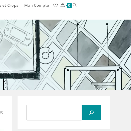
Toggle
s et Crops
Mon Compte
0
website
search
Rechercher
US