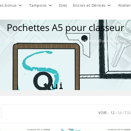
es bonus
Tampons
Dies
Encres et Dérivés
Atelier
Pochettes A5 pour classeur
>
Produits
>
Les Produits Quiscrap
>
Pochettes A5 pour classeur
VOIR :
12
24
TO