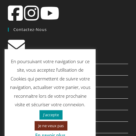
Contactez-Nous
contact@quiscrap.fr
En poursuivant votre navigation sur ce
Les Fiches Techniques et les Tutos
site, vous acceptez l’utilisation de
Cookies qui permettent de suivre votre
Le Blog
navigation, actualiser votre panier, vous
Conditions générales de vente
reconnaitre lors de votre prochaine
Mentions légales
visite et sécuriser votre connexion.
J'accepte
Politique de confidentialité
Je ne veux pas
politique de cookies
En savoir plus