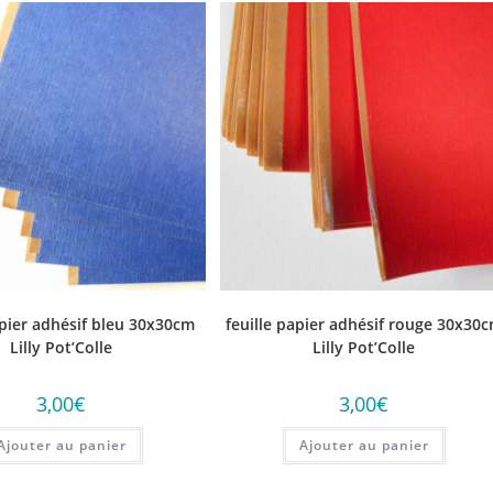
apier adhésif bleu 30x30cm
feuille papier adhésif rouge 30x30
Lilly Pot’Colle
Lilly Pot’Colle
3,00
€
3,00
€
Ajouter au panier
Ajouter au panier