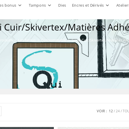
es bonus
Tampons
Dies
Encres et Dérivés
Atelier
li Cuir/Skivertex/Matières Adhé
roduits
>
Les bonus
>
Consommable
>
Simili Cuir/Skivertex/Matières Ad
VOIR :
12
24
TO