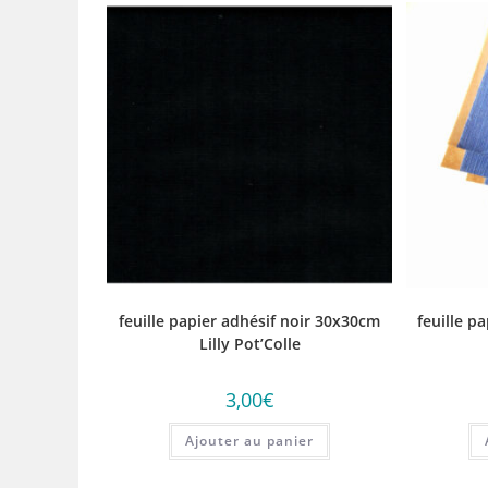
feuille papier adhésif noir 30x30cm
feuille p
Lilly Pot’Colle
3,00
€
Ajouter au panier