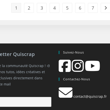
1
2
3
4
5
6
7
Suivez-Nous
etter Quiscrap
z la communauté Quiscrap ! 🎨
os tutos, idées créatives et
xclusives directement dans
Contactez-Nous
te mail
contact@quiscrap.fr