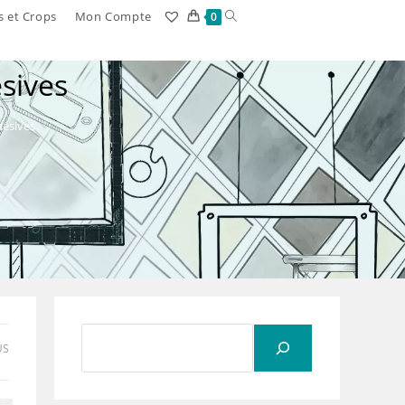
Toggle
s et Crops
Mon Compte
0
website
sives
search
hésives
Rechercher
US