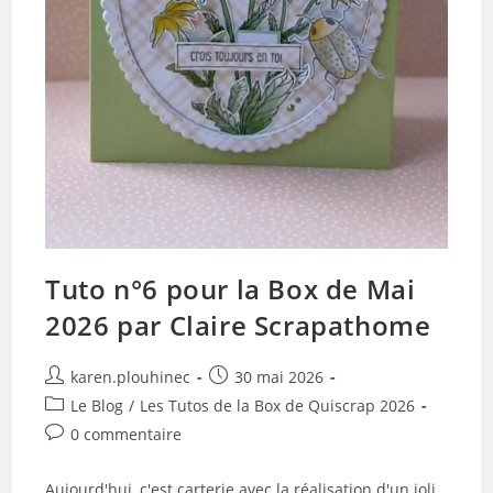
Tuto n°6 pour la Box de Mai
2026 par Claire Scrapathome
Auteur/autrice
Publication
karen.plouhinec
30 mai 2026
de
publiée :
Post
Le Blog
/
Les Tutos de la Box de Quiscrap 2026
la
category:
Commentaires
0 commentaire
publication :
de
la
Aujourd'hui, c'est carterie avec la réalisation d'un joli