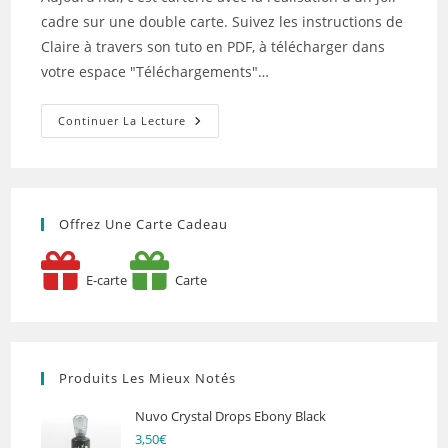
publication :
cadre sur une double carte. Suivez les instructions de
Claire à travers son tuto en PDF, à télécharger dans
votre espace "Téléchargements"…
Tuto
Continuer La Lecture
N°6
Pour
La
Box
De
Mai
2026
Offrez Une Carte Cadeau
Par
Claire
Scrapathome
E-carte
Carte
Produits Les Mieux Notés
Nuvo Crystal Drops Ebony Black
3,50
€