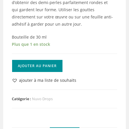
d’obtenir des demi-perles parfaitement rondes et
qui gardent leur forme. Utiliser les gouttes
directement sur votre œuvre ou sur une feuille anti-
adhésif à garder pour un autre jour.
Bouteille de 30 ml
Plus que 1 en stock
quantité
AJOUTER AU PANIER
de
Nuvo
ajouter à ma liste de souhaits
Crystal
Drops
Gloss
Catégorie :
Nuvo Drops
Windsor
Wine