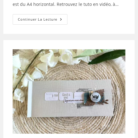
est du A4 horizontal. Retrouvez le tuto en vidéo, à…
Tuto
Continuer La Lecture
N°6
Pour
La
Box
De
Juin
2026
Par
Lily
Scrap