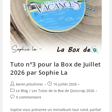
Tuto n°3 pour la Box de Juillet
2026 par Sophie La
Auteur/autrice
Publication
karen.plouhinec
16 juillet 2026
de
publiée :
Post
Le Blog
/
Les Tutos de la Box de Quiscrap 2026
la
category:
Commentaires
0 commentaire
publication :
de
la
Sophie vous présente un minialbum tout rond, parfait