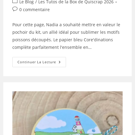
Post
Le Blog
/
Les Tutos de la Box de Quiscrap 2026
la
category:
Commentaires
0 commentaire
publication :
de
la
Pour cette page, Nadia a souhaité mettre en valeur le
publication :
pochoir du kit, un allié idéal pour sublimer les motifs
poissons découpés. Le papier bleu Core'dinations
complète parfaitement l'ensemble en…
Tuto
Continuer La Lecture
N°4
Pour
La
Box
De
Juillet
2026
Par
Nadia
Acker