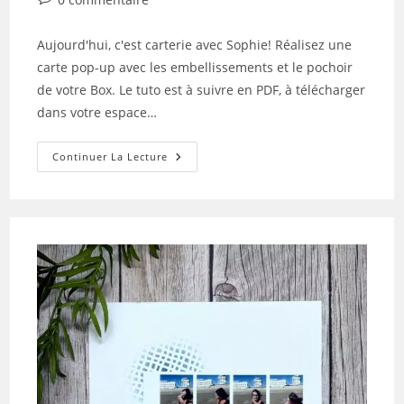
publication :
de
la
Aujourd'hui, c'est carterie avec Sophie! Réalisez une
publication :
carte pop-up avec les embellissements et le pochoir
de votre Box. Le tuto est à suivre en PDF, à télécharger
dans votre espace…
Tuto
Continuer La Lecture
N°5
Pour
La
Box
De
Juillet
2026
Par
Sophie
La