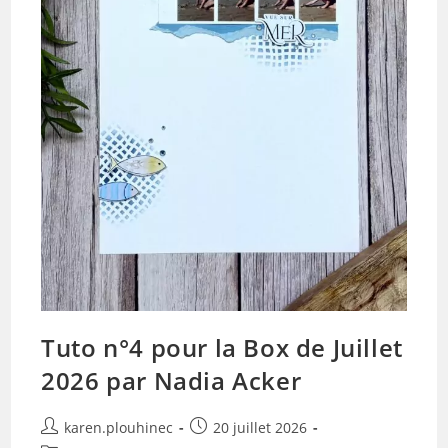
Tuto n°4 pour la Box de Juillet
2026 par Nadia Acker
Auteur/autrice
Publication
karen.plouhinec
20 juillet 2026
de
publiée :