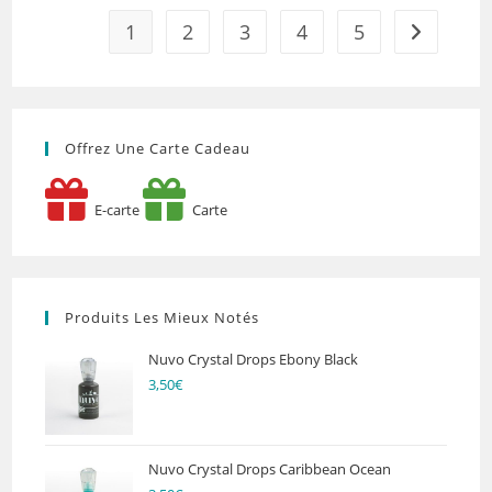
2026
Par
1
2
3
4
5
Aller à la 
Lily
Scrap
Offrez Une Carte Cadeau
E-carte
Carte
Produits Les Mieux Notés
Nuvo Crystal Drops Ebony Black
3,50
€
Nuvo Crystal Drops Caribbean Ocean