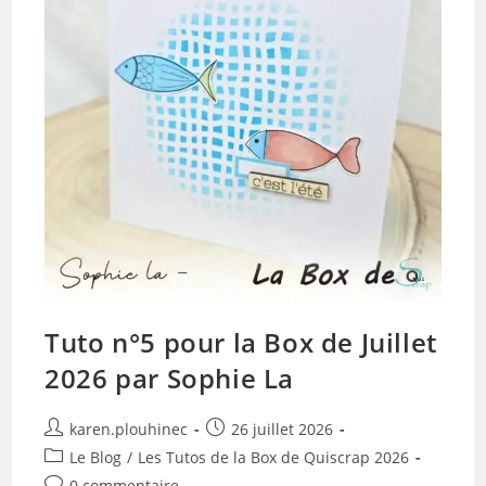
Tuto n°5 pour la Box de Juillet
2026 par Sophie La
Auteur/autrice
Publication
karen.plouhinec
26 juillet 2026
de
publiée :
Post
Le Blog
/
Les Tutos de la Box de Quiscrap 2026
la
category:
Commentaires
0 commentaire