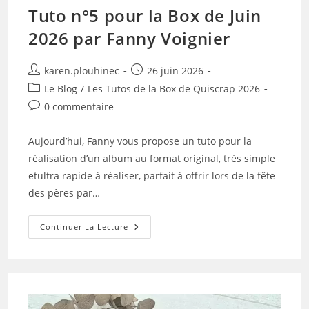
Tuto n°5 pour la Box de Juin
2026 par Fanny Voignier
Auteur/autrice
Publication
karen.plouhinec
26 juin 2026
de
publiée :
Post
Le Blog
/
Les Tutos de la Box de Quiscrap 2026
la
category:
Commentaires
0 commentaire
publication :
de
la
Aujourd’hui, Fanny vous propose un tuto pour la
publication :
réalisation d’un album au format original, très simple
etultra rapide à réaliser, parfait à offrir lors de la fête
des pères par…
Tuto
Continuer La Lecture
N°5
Pour
La
Box
De
Juin
2026
Par