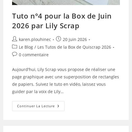
Tuto n°4 pour la Box de Juin
2026 par Lily Scrap
Auteur/autrice
Publication
karen.plouhinec
20 juin 2026
de
publiée :
Post
Le Blog
/
Les Tutos de la Box de Quiscrap 2026
la
category:
Commentaires
0 commentaire
publication :
de
la
Aujourd'hui, Lily Scrap vous propose de réaliser une
publication :
page graphique avec une superposition de rectangles
de papiers. Suivez le tuto en vidéo, laissez vous
guider par la voix de Lily…
Tuto
Continuer La Lecture
N°4
Pour
La
Box
De
Juin