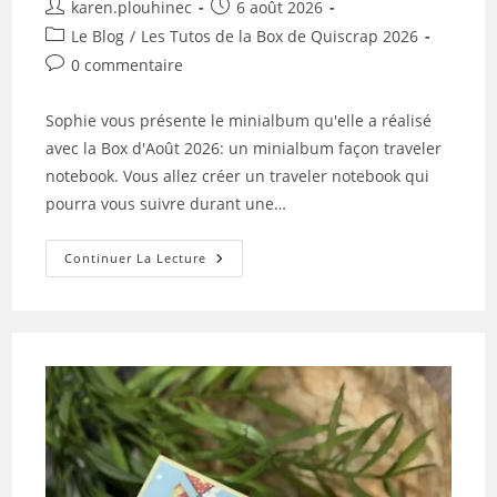
Auteur/autrice
Publication
karen.plouhinec
6 août 2026
de
publiée :
Post
Le Blog
/
Les Tutos de la Box de Quiscrap 2026
la
category:
Commentaires
0 commentaire
publication :
de
la
Sophie vous présente le minialbum qu'elle a réalisé
publication :
avec la Box d'Août 2026: un minialbum façon traveler
notebook. Vous allez créer un traveler notebook qui
pourra vous suivre durant une…
Tuto
Continuer La Lecture
N°1
Pour
La
Box
D’Août
2026
Par
Sophie
La