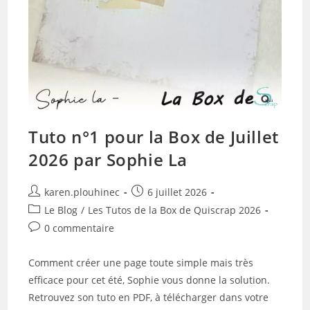
Tuto n°1 pour la Box de Juillet
2026 par Sophie La
Auteur/autrice
Publication
karen.plouhinec
6 juillet 2026
de
publiée :
Post
Le Blog
/
Les Tutos de la Box de Quiscrap 2026
la
category:
Commentaires
0 commentaire
publication :
de
la
Comment créer une page toute simple mais très
publication :
efficace pour cet été, Sophie vous donne la solution.
Retrouvez son tuto en PDF, à télécharger dans votre