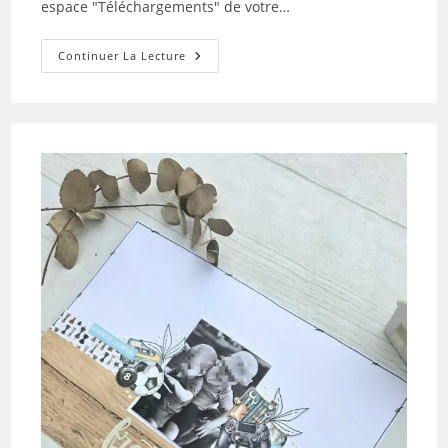
espace "Téléchargements" de votre…
Tuto
Continuer La Lecture
N°1
Pour
La
Box
De
Juillet
2026
Par
Sophie
La