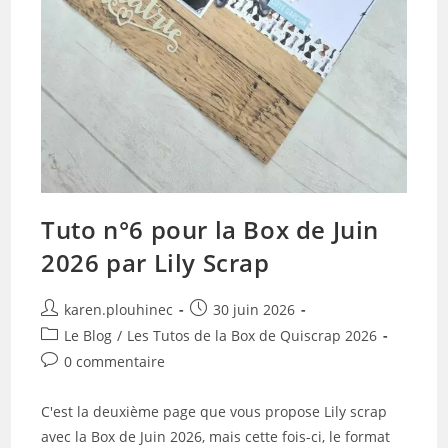
Tuto n°6 pour la Box de Juin
2026 par Lily Scrap
Auteur/autrice
Publication
karen.plouhinec
30 juin 2026
de
publiée :
Post
Le Blog
/
Les Tutos de la Box de Quiscrap 2026
la
category:
Commentaires
0 commentaire
publication :
de
la
C'est la deuxième page que vous propose Lily scrap
publication :
avec la Box de Juin 2026, mais cette fois-ci, le format