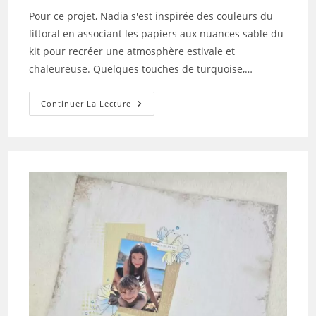
la
Pour ce projet, Nadia s'est inspirée des couleurs du
publication :
littoral en associant les papiers aux nuances sable du
kit pour recréer une atmosphère estivale et
chaleureuse. Quelques touches de turquoise,…
Tuto
Continuer La Lecture
N°2
Pour
La
Box
De
Juillet
2026
Par
Nadia
Acker