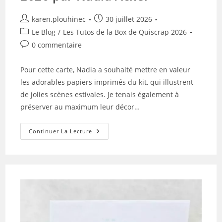
Auteur/autrice
Publication
karen.plouhinec
30 juillet 2026
de
publiée :
Post
Le Blog
/
Les Tutos de la Box de Quiscrap 2026
la
category:
Commentaires
0 commentaire
publication :
de
la
Pour cette carte, Nadia a souhaité mettre en valeur
publication :
les adorables papiers imprimés du kit, qui illustrent
de jolies scènes estivales. Je tenais également à
préserver au maximum leur décor…
Tuto
Continuer La Lecture
N°6
Pour
La
Box
De
Juillet
2026
Par
Nadia
Acker