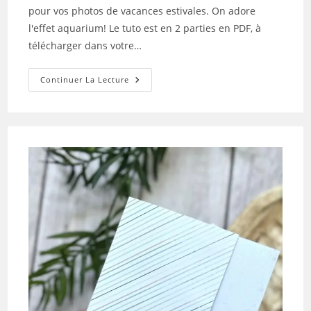
publication :
pour vos photos de vacances estivales. On adore
l'effet aquarium! Le tuto est en 2 parties en PDF, à
télécharger dans votre…
Tuto
Continuer La Lecture
N°3
Pour
La
Box
De
Juillet
2026
Par
Sophie
La