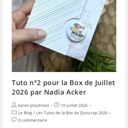
Tuto n°2 pour la Box de Juillet
2026 par Nadia Acker
Auteur/autrice
Publication
karen.plouhinec
10 juillet 2026
de
publiée :
Post
Le Blog
/
Les Tutos de la Box de Quiscrap 2026
la
category:
Commentaires
0 commentaire
publication :
de