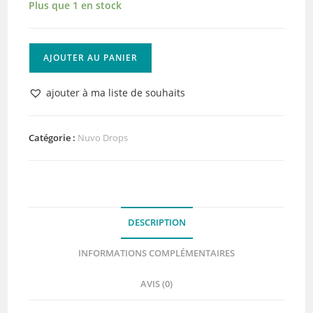
Plus que 1 en stock
quantité
AJOUTER AU PANIER
de
Nuvo
ajouter à ma liste de souhaits
Crystal
Drops
Carnation
Catégorie :
Nuvo Drops
Pink
DESCRIPTION
INFORMATIONS COMPLÉMENTAIRES
AVIS (0)