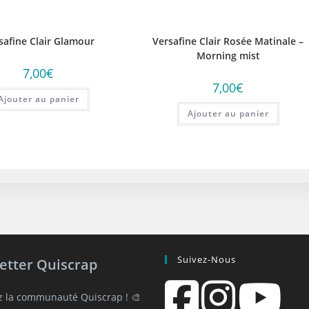
safine Clair Glamour
Versafine Clair Rosée Matinale –
Morning mist
7,00
€
7,00
€
Ajouter au panier
Ajouter au panier
Suivez-Nous
etter Quiscrap
z la communauté Quiscrap ! 🎨