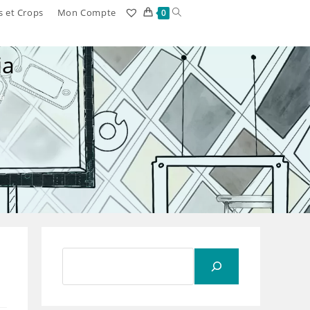
Toggle
s et Crops
Mon Compte
0
website
ia
search
a
Rechercher