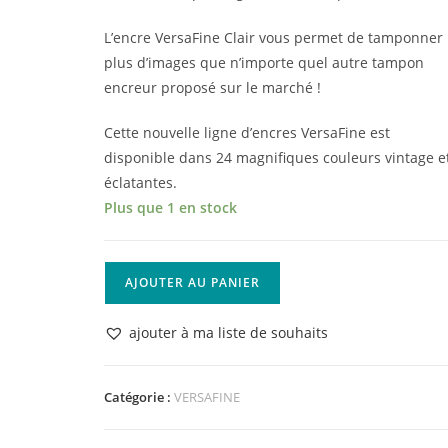
L’encre VersaFine Clair vous permet de tamponner
plus d’images que n’importe quel autre tampon
encreur proposé sur le marché !
Cette nouvelle ligne d’encres VersaFine est
disponible dans 24 magnifiques couleurs vintage e
éclatantes.
Plus que 1 en stock
quantité
AJOUTER AU PANIER
de
Versafine
ajouter à ma liste de souhaits
Clair
Fantaisie
Fantasia
Catégorie :
VERSAFINE