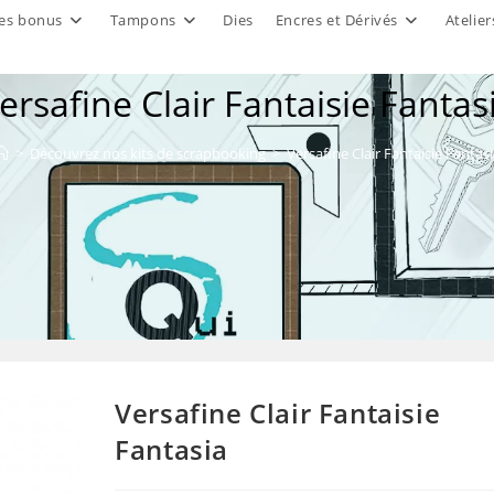
es bonus
Tampons
Dies
Encres et Dérivés
Atelier
ersafine Clair Fantaisie Fantas
>
Découvrez nos kits de scrapbooking
>
Versafine Clair Fantaisie Fantasi
Versafine Clair Fantaisie
Fantasia