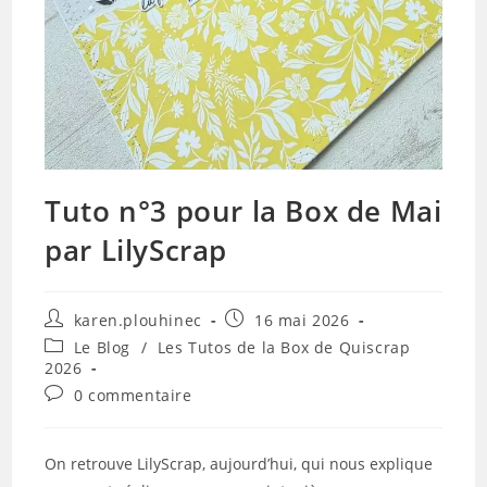
Tuto n°3 pour la Box de Mai
par LilyScrap
Auteur/autrice
Publication
karen.plouhinec
16 mai 2026
de
publiée :
Post
Le Blog
/
Les Tutos de la Box de Quiscrap
la
category:
2026
publication :
Commentaires
0 commentaire
de
la
publication :
On retrouve LilyScrap, aujourd’hui, qui nous explique