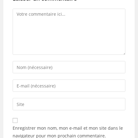
Comment
Enter
your
name
Enter
or
your
username
email
Saisir
to
address
l’URL
comment
to
de
comment
votre
Enregistrer mon nom, mon e-mail et mon site dans le
site
navigateur pour mon prochain commentaire.