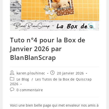
Tuto n°4 pour la Box de
Janvier 2026 par
BlanBlanScrap
Auteur/autrice
Publication
karen.plouhinec
20 janvier 2026
de
publiée :
Post
Le Blog
/
Les Tutos de la Box de Quiscrap
la
category:
2026
publication :
Commentaires
0 commentaire
de
la
publication :
Voici une bien belle page qui met envaleur nos amis à