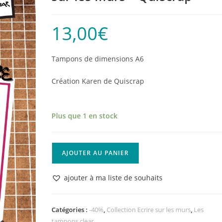
13,00
€
Tampons de dimensions A6
Création Karen de Quiscrap
Plus que 1 en stock
quantité
AJOUTER AU PANIER
de
Tampons
ajouter à ma liste de souhaits
clear
-
C'est
Catégories :
-40%
,
Collection Ecrire sur les murs
,
Les
tampons clear