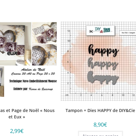
as et Page de Noël « Nous
Tampon + Dies HAPPY de DIY&Cie
et Eux »
8,90
€
2,99
€
Ajouter au panier