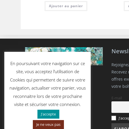
Ajouter au panier
Newsl
En poursuivant votre navigation sur ce
Rejoigne
site, vous acceptez l’utilisation de
Recevez n
offres e
Cookies qui permettent de suivre votre
votre boî
navigation, actualiser votre panier, vous
reconnaitre lors de votre prochaine
E-mail
visite et sécuriser votre connexion.
J'accepte
J'acce
Je ne veux pas