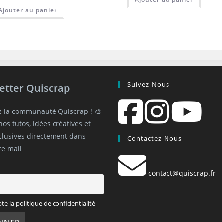
Ajouter au panier
Suivez-Nous
etter Quiscrap
z la communauté Quiscrap ! 🎨
os tutos, idées créatives et
xclusives directement dans
Contactez-Nous
te mail
contact@quiscrap.fr
pte la politique de confidentialité