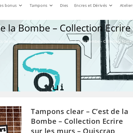
es bonus
Tampons
Dies
Encres et Dérivés
Atelier
e la Bombe – Collection Ecrire
ts de scrapbooking
>
Tampons clear – C’est de la Bombe – Collection Ecrire 
Tampons clear – C’est de la
Bombe – Collection Ecrire
sur les murs – Quiscrap