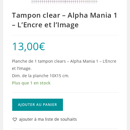
Tampon clear – Alpha Mania 1
– L’Encre et l’Image
13,00
€
Planche de 1 tampon clears – Alpha Mania 1 – L’Encre
et l’Image.
Dim. de la planche 10X15 cm.
Plus que 1 en stock
quantité
AJOUTER AU PANIER
de
Tampon
ajouter à ma liste de souhaits
clear