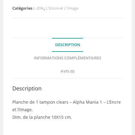
-
Alpha
Catégories :
-20%
,
L'Encre et L'Image
Mania
1
-
L'Encre
DESCRIPTION
et
l'Image
INFORMATIONS COMPLÉMENTAIRES
AVIS (0)
Description
Planche de 1 tampon clears – Alpha Mania 1 – L’Encre
et l’Image.
Dim. de la planche 10X15 cm.