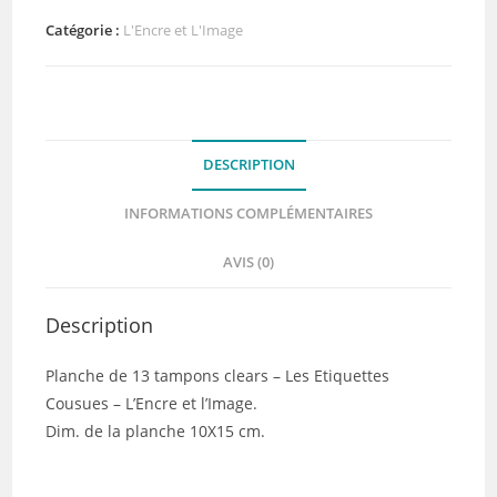
-
Les
Catégorie :
L'Encre et L'Image
Etiquettes
Cousues
-
L'Encre
DESCRIPTION
et
l'Image
INFORMATIONS COMPLÉMENTAIRES
AVIS (0)
Description
Planche de 13 tampons clears – Les Etiquettes
Cousues – L’Encre et l’Image.
Dim. de la planche 10X15 cm.