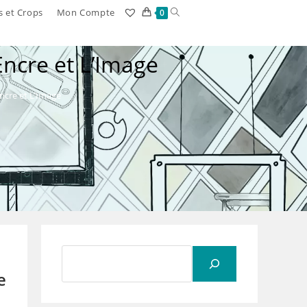
Toggle
s et Crops
Mon Compte
0
website
ncre et L’Image
search
ncre et L’Image
Rechercher
e