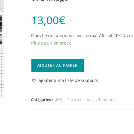
13,00
€
Planche de tampons clear format A6 soit 10×14 cm
Plus que 1 en stock
quantité
AJOUTER AU PANIER
de
Planche
ajouter à ma liste de souhaits
de
tampons
"Chronique
Catégories :
-40%
,
L'Encre et L'Image
,
Tampons
du
Jour"
L'Encre
et