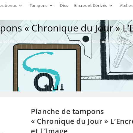
es bonus
Tampons
Dies
Encres et Dérivés
Atelier
pons « Chronique du Jour » L’E
 nos kits de scrapbooking
>
Planche de tampons « Chronique du Jour » L’E
Planche de tampons
« Chronique du Jour » L’Encr
et L’Image