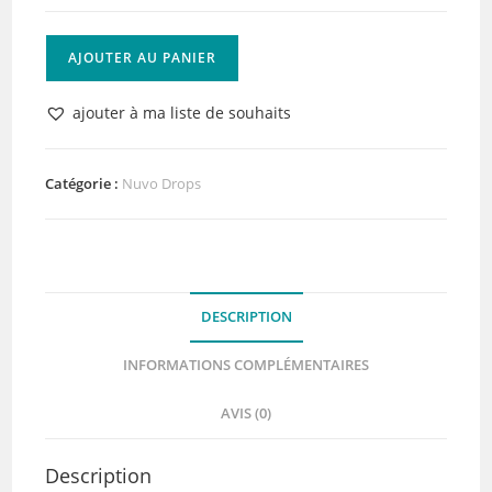
quantité
AJOUTER AU PANIER
de
Nuvo
ajouter à ma liste de souhaits
Glitter
Drops
Lilac
Catégorie :
Nuvo Drops
Whisper
DESCRIPTION
INFORMATIONS COMPLÉMENTAIRES
AVIS (0)
Description