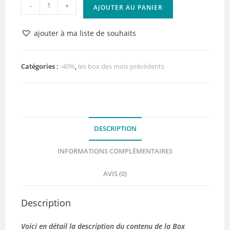
quantité
-
+
AJOUTER AU PANIER
de
La
ajouter à ma liste de souhaits
Box
d'Octobre
2021
Catégories :
-40%
,
les box des mois précédents
DESCRIPTION
INFORMATIONS COMPLÉMENTAIRES
AVIS (0)
Description
Voici en détail la description du contenu de la Box