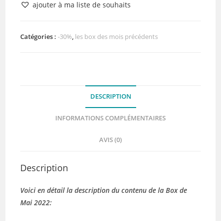
ajouter à ma liste de souhaits
Box
de
Mai
Catégories :
-30%
,
les box des mois précédents
2022
DESCRIPTION
INFORMATIONS COMPLÉMENTAIRES
AVIS (0)
Description
Voici en détail la description du contenu de la Box de
Mai 2022: