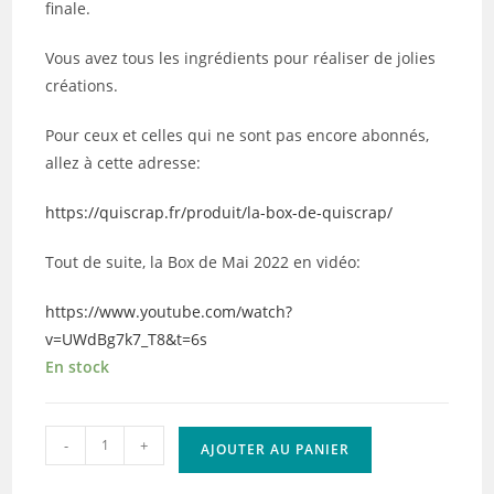
finale.
Vous avez tous les ingrédients pour réaliser de jolies
créations.
Pour ceux et celles qui ne sont pas encore abonnés,
allez à cette adresse:
https://quiscrap.fr/produit/la-box-de-quiscrap/
Tout de suite, la Box de Mai 2022 en vidéo:
https://www.youtube.com/watch?
v=UWdBg7k7_T8&t=6s
En stock
quantité
-
+
AJOUTER AU PANIER
de
La