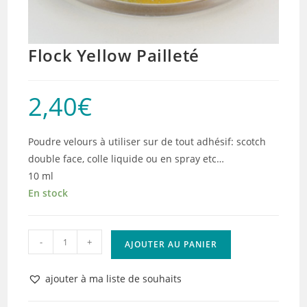
Flock Yellow Pailleté
2,40
€
Poudre velours à utiliser sur de tout adhésif: scotch
double face, colle liquide ou en spray etc…
10 ml
En stock
quantité
-
+
AJOUTER AU PANIER
de
Flock
ajouter à ma liste de souhaits
Yellow
Pailleté