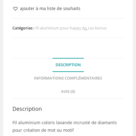
Fil
ajouter à ma liste de souhaits
Aluminium
2mm
3mètres
Catégories :
fil aluminium pour happy Jig
,
Les bonus
Diamant
Lavande
DESCRIPTION
INFORMATIONS COMPLÉMENTAIRES
AVIS (0)
Description
Fil aluminium coloris lavande incrusté de diamants
pour création de mot ou motif