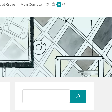
Toggle
s et Crops
Mon Compte
0
website
search
Rechercher