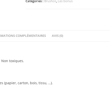
Catégories :
Brushos
,
Les bonus
RMATIONS COMPLÉMENTAIRES
AVIS (0)
. Non toxiques.
(papier, carton, bois, tissu, …).