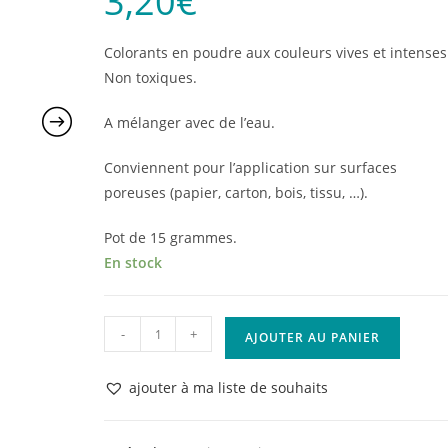
3,20
€
Colorants en poudre aux couleurs vives et intenses
Non toxiques.
A mélanger avec de l’eau.
Conviennent pour l’application sur surfaces
poreuses (papier, carton, bois, tissu, …).
Pot de 15 grammes.
En stock
quantité
-
+
AJOUTER AU PANIER
de
Brusho
ajouter à ma liste de souhaits
Colours
Lemon