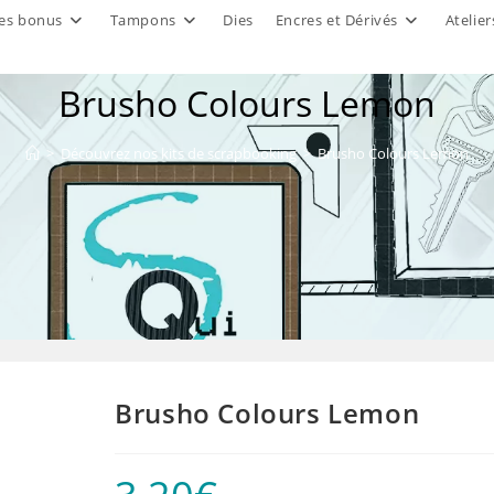
es bonus
Tampons
Dies
Encres et Dérivés
Atelier
Brusho Colours Lemon
>
Découvrez nos kits de scrapbooking
>
Brusho Colours Lemon
Brusho Colours Lemon