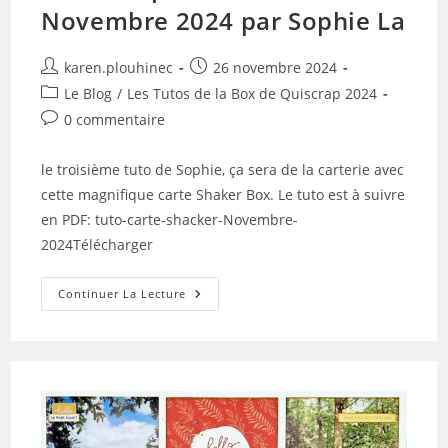
Novembre 2024 par Sophie La
Auteur/autrice
Publication
karen.plouhinec
26 novembre 2024
de
publiée :
Post
Le Blog
/
Les Tutos de la Box de Quiscrap 2024
la
category:
Commentaires
0 commentaire
publication :
de
la
le troisième tuto de Sophie, ça sera de la carterie avec
publication :
cette magnifique carte Shaker Box. Le tuto est à suivre
en PDF: tuto-carte-shacker-Novembre-
2024Télécharger
Tuto
Continuer La Lecture
N°5
Pour
La
Box
De
Novembre
2024
Par
Sophie
La