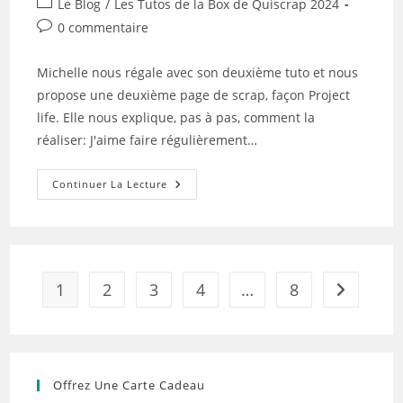
Post
Le Blog
/
Les Tutos de la Box de Quiscrap 2024
la
category:
Commentaires
0 commentaire
publication :
de
la
Michelle nous régale avec son deuxième tuto et nous
publication :
propose une deuxième page de scrap, façon Project
life. Elle nous explique, pas à pas, comment la
réaliser: J'aime faire régulièrement…
Tuto
Continuer La Lecture
N°4
Pour
La
Box
De
Novembre
2024
1
2
3
4
…
8
Aller à la 
Offrez Une Carte Cadeau