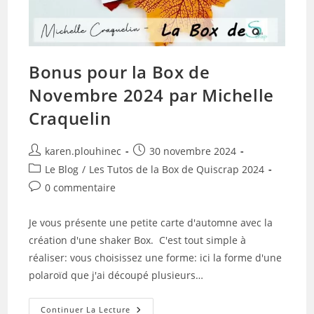
Bonus pour la Box de
Novembre 2024 par Michelle
Craquelin
Auteur/autrice
Publication
karen.plouhinec
30 novembre 2024
de
publiée :
Post
Le Blog
/
Les Tutos de la Box de Quiscrap 2024
la
category:
Commentaires
0 commentaire
publication :
de
la
Je vous présente une petite carte d'automne avec la
publication :
création d'une shaker Box. C'est tout simple à
réaliser: vous choisissez une forme: ici la forme d'une
polaroïd que j'ai découpé plusieurs…
Bonus
Continuer La Lecture