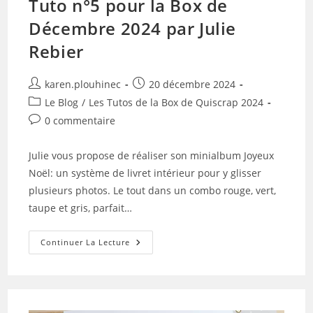
Tuto n°5 pour la Box de
Décembre 2024 par Julie
Rebier
Auteur/autrice
Publication
karen.plouhinec
20 décembre 2024
de
publiée :
Post
Le Blog
/
Les Tutos de la Box de Quiscrap 2024
la
category:
Commentaires
0 commentaire
publication :
de
la
Julie vous propose de réaliser son minialbum Joyeux
publication :
Noël: un système de livret intérieur pour y glisser
plusieurs photos. Le tout dans un combo rouge, vert,
taupe et gris, parfait…
Tuto
Continuer La Lecture
N°5
Pour
La
Box
De
Décembre
2024