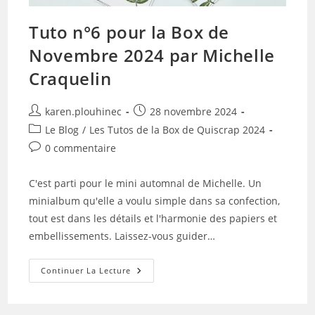
Tuto n°6 pour la Box de
Novembre 2024 par Michelle
Craquelin
Auteur/autrice
Publication
karen.plouhinec
28 novembre 2024
de
publiée :
Post
Le Blog
/
Les Tutos de la Box de Quiscrap 2024
la
category:
Commentaires
0 commentaire
publication :
de
la
C'est parti pour le mini automnal de Michelle. Un
publication :
minialbum qu'elle a voulu simple dans sa confection,
tout est dans les détails et l'harmonie des papiers et
embellissements. Laissez-vous guider…
Tuto
Continuer La Lecture
N°6
Pour
La
Box