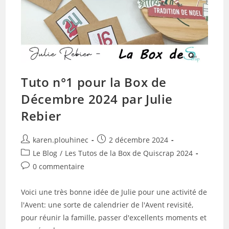
Tuto n°1 pour la Box de
Décembre 2024 par Julie
Rebier
Auteur/autrice
Publication
karen.plouhinec
2 décembre 2024
de
publiée :
Post
Le Blog
/
Les Tutos de la Box de Quiscrap 2024
la
category:
Commentaires
0 commentaire
publication :
de
la
Voici une très bonne idée de Julie pour une activité de
publication :
l'Avent: une sorte de calendrier de l'Avent revisité,
pour réunir la famille, passer d'excellents moments et