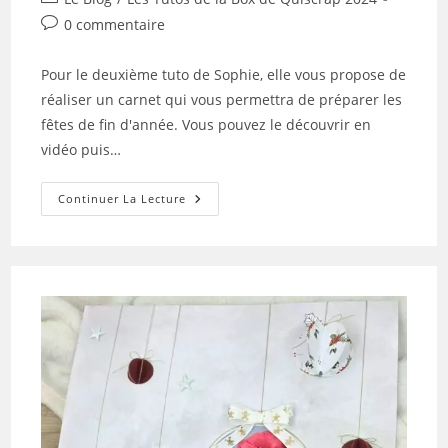
la
category:
Commentaires
0 commentaire
publication :
de
la
Pour le deuxième tuto de Sophie, elle vous propose de
publication :
réaliser un carnet qui vous permettra de préparer les
fêtes de fin d'année. Vous pouvez le découvrir en
vidéo puis…
Tuto
Continuer La Lecture
N°3
Pour
La
Box
De
Décembre
2024
Par
Sophie
La