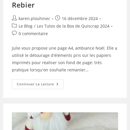
Rebier
Auteur/autrice
Publication
karen.plouhinec
16 décembre 2024
de
publiée :
Post
Le Blog
/
Les Tutos de la Box de Quiscrap 2024
la
category:
Commentaires
0 commentaire
publication :
de
la
Julie vous propose une page A4, ambiance Noël. Elle a
publication :
utilisé le détourage d'éléments pris sur les papiers
imprimés pour réaliser son fond de page: très
pratique lorsqu'on souhaite remanier…
Tuto
Continuer La Lecture
N°4
Pour
La
Box
De
Décembre
2024
Par
Julie
Rebier