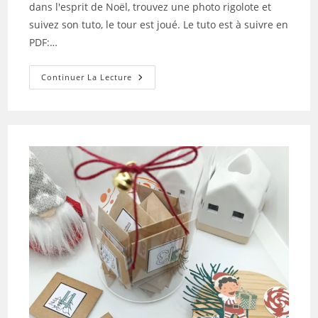
dans l'esprit de Noël, trouvez une photo rigolote et
suivez son tuto, le tour est joué. Le tuto est à suivre en
PDF:…
Tuto
Continuer La Lecture
N°2
Pour
La
Box
De
Décembre
2024
Par
Sophie
La