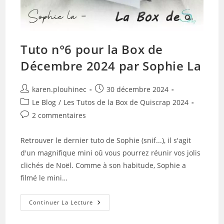
Tuto n°6 pour la Box de
Décembre 2024 par Sophie La
Auteur/autrice
Publication
karen.plouhinec
30 décembre 2024
de
publiée :
Post
Le Blog
/
Les Tutos de la Box de Quiscrap 2024
la
category:
Commentaires
2 commentaires
publication :
de
la
Retrouver le dernier tuto de Sophie (snif...), il s'agit
publication :
d'un magnifique mini oû vous pourrez réunir vos jolis
clichés de Noël. Comme à son habitude, Sophie a
filmé le mini…
Tuto
Continuer La Lecture
N°6
Pour
La