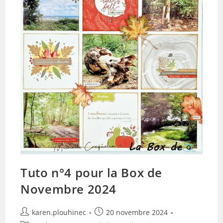
Tuto n°4 pour la Box de
Novembre 2024
Auteur/autrice
Publication
karen.plouhinec
20 novembre 2024
de
publiée :