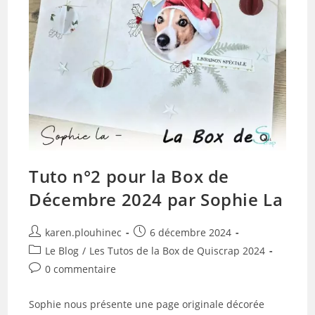
Tuto n°2 pour la Box de
Décembre 2024 par Sophie La
Auteur/autrice
Publication
karen.plouhinec
6 décembre 2024
de
publiée :
Post
Le Blog
/
Les Tutos de la Box de Quiscrap 2024
la
category:
Commentaires
0 commentaire
publication :
de
la
Sophie nous présente une page originale décorée
publication :