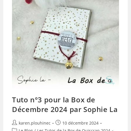
Tuto n°3 pour la Box de
Décembre 2024 par Sophie La
Auteur/autrice
Publication
karen.plouhinec
10 décembre 2024
de
publiée :
Post
Le Blog
/
Les Tutos de la Box de Quiscrap 2024