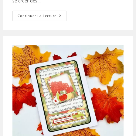
se créer des…
Tuto
Continuer La Lecture
N°1
Pour
La
Box
De
Décembre
2024
Par
Julie
Rebier