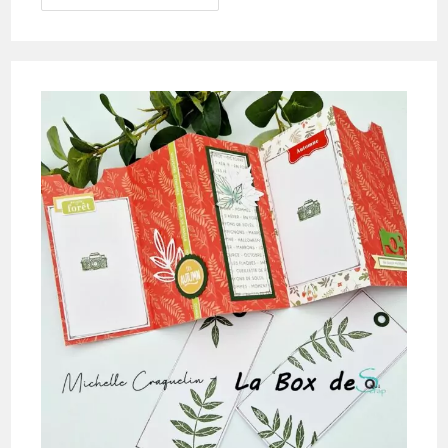
Pour
La
Box
De
Novembre
2024
Par
Michelle
Craquelin