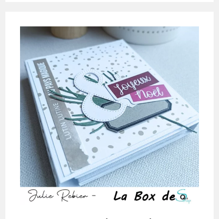
Box
De
Décembre
2024
Par
Sophie
La