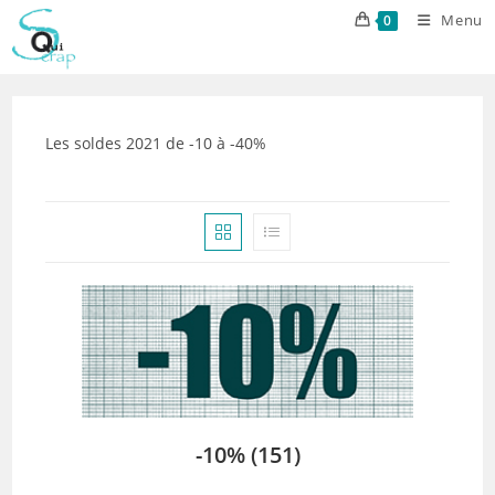
Skip
Menu
0
to
content
Les soldes 2021 de -10 à -40%
-10%
(151)