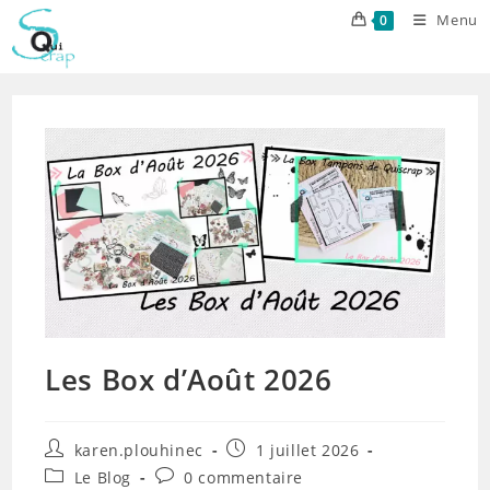
Skip
Menu
0
to
content
Les Box d’Août 2026
Auteur/autrice
Publication
karen.plouhinec
1 juillet 2026
de
publiée :
Post
Commentaires
Le Blog
0 commentaire
la