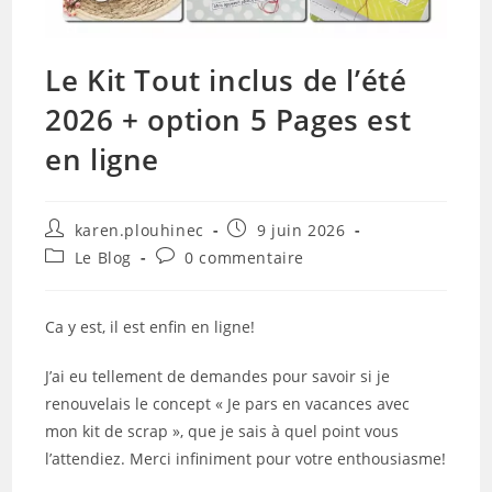
Le Kit Tout inclus de l’été
2026 + option 5 Pages est
en ligne
Auteur/autrice
Publication
karen.plouhinec
9 juin 2026
de
publiée :
Post
Commentaires
Le Blog
0 commentaire
la
category:
de
publication :
la
publication :
Ca y est, il est enfin en ligne!
J’ai eu tellement de demandes pour savoir si je
renouvelais le concept « Je pars en vacances avec
mon kit de scrap », que je sais à quel point vous
l’attendiez. Merci infiniment pour votre enthousiasme!