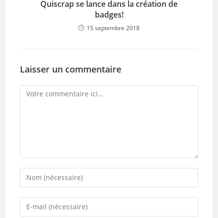
Quiscrap se lance dans la création de
badges!
15 septembre 2018
Laisser un commentaire
Comment
Enter
your
name
Enter
or
your