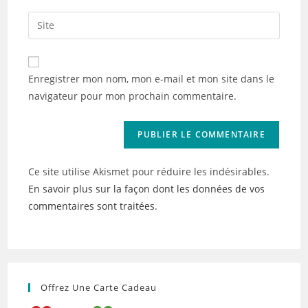
username
email
Saisir
to
address
l’URL
comment
to
de
comment
votre
Enregistrer mon nom, mon e-mail et mon site dans le
site
navigateur pour mon prochain commentaire.
(facultatif)
Ce site utilise Akismet pour réduire les indésirables.
En savoir plus sur la façon dont les données de vos
commentaires sont traitées
.
Offrez Une Carte Cadeau