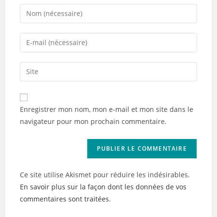
Enter
your
name
Enter
or
your
username
email
Saisir
to
address
l’URL
comment
to
de
comment
votre
Enregistrer mon nom, mon e-mail et mon site dans le
site
navigateur pour mon prochain commentaire.
(facultatif)
Ce site utilise Akismet pour réduire les indésirables.
En savoir plus sur la façon dont les données de vos
commentaires sont traitées
.