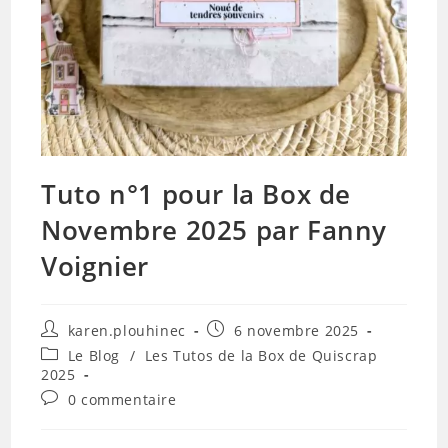
Tuto n°1 pour la Box de
Novembre 2025 par Fanny
Voignier
Auteur/autrice
Publication
karen.plouhinec
6 novembre 2025
de
publiée :
Post
Le Blog
/
Les Tutos de la Box de Quiscrap
la
category:
2025
publication :
Commentaires
0 commentaire
de
la