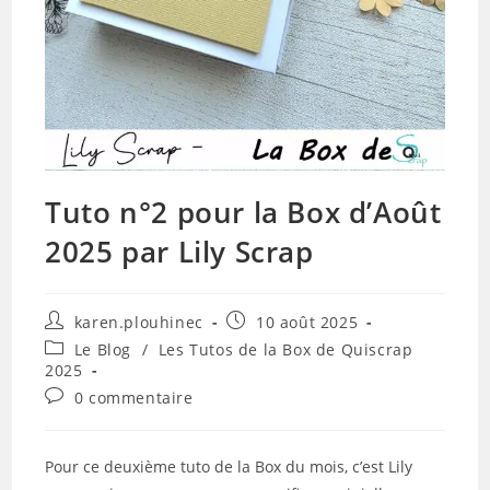
Tuto n°2 pour la Box d’Août
2025 par Lily Scrap
Auteur/autrice
Publication
karen.plouhinec
10 août 2025
de
publiée :
Post
Le Blog
/
Les Tutos de la Box de Quiscrap
la
category:
2025
publication :
Commentaires
0 commentaire
de
la
publication :
Pour ce deuxième tuto de la Box du mois, c’est Lily