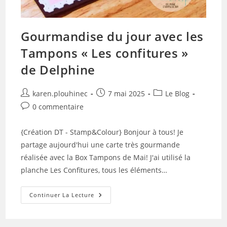
Gourmandise du jour avec les
Tampons « Les confitures »
de Delphine
Auteur/autrice
Publication
Post
karen.plouhinec
7 mai 2025
Le Blog
de
publiée :
category:
Commentaires
0 commentaire
la
de
publication :
la
{Création DT - Stamp&Colour} Bonjour à tous! Je
publication :
partage aujourd'hui une carte très gourmande
réalisée avec la Box Tampons de Mai! J'ai utilisé la
planche Les Confitures, tous les éléments…
Gourmandise
Continuer La Lecture
Du
Jour
Avec
Les