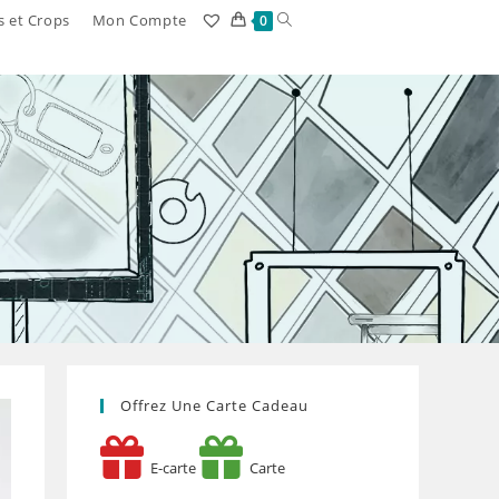
Toggle
s et Crops
Mon Compte
0
website
search
Offrez Une Carte Cadeau
E-carte
Carte