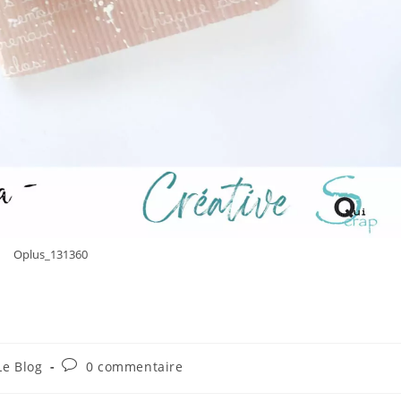
Oplus_131360
Commentaires
Le Blog
0 commentaire
gory:
de
la