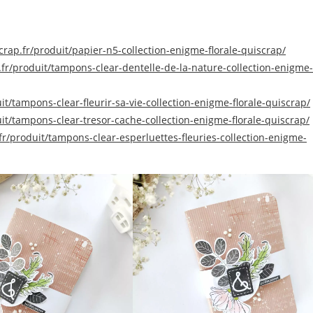
scrap.fr/produit/papier-n5-collection-enigme-florale-quiscrap/
.fr/produit/tampons-clear-dentelle-de-la-nature-collection-enigme-
it/tampons-clear-fleurir-sa-vie-collection-enigme-florale-quiscrap/
uit/tampons-clear-tresor-cache-collection-enigme-florale-quiscrap/
.fr/produit/tampons-clear-esperluettes-fleuries-collection-enigme-