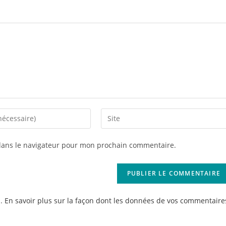
Saisir
l’URL
de
dans le navigateur pour mon prochain commentaire.
votre
site
(facultatif)
s.
En savoir plus sur la façon dont les données de vos commentaire