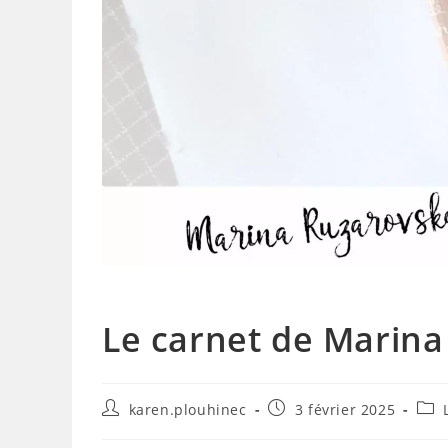
Le carnet de Marina
Auteur/autrice
Publication
Post
karen.plouhinec
3 février 2025
de
publiée :
cate
la