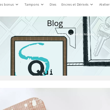
es bonus
Tampons
Dies
Encres et Dérivés
Atelier
Blog
>
AM
>
Fév
>
3
>
Le Blog
>
Le carnet de Marina