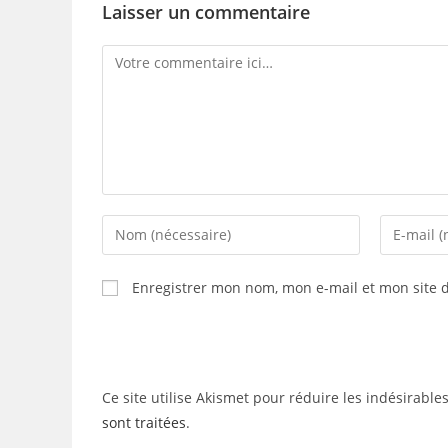
Laisser un commentaire
Comment
Enter
Enter
your
your
name
email
Enregistrer mon nom, mon e-mail et mon site 
or
address
username
to
to
comment
comment
Ce site utilise Akismet pour réduire les indésirable
sont traitées
.