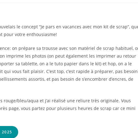
la
publication :
ouvelais le concept “Je pars en vacances avec mon kit de scrap”, qu
ent pour votre enthousiasme!
rience: on prépare sa trousse avec son matériel de scrap habituel, 
 on imprime les photos (on peut également les imprimer au retour
mporter sa tablette, on a le tuto papier dans le kit) et hop, on a le
qui vous fait plaisir. C’est top, c’est rapide à préparer, pas besoin
llissements assortis, et pas besoin de s’encombrer d’encres, de
s rouge/bleu/aqua et j’ai réalisé une reliure très originale. Vous
rès page, vous partez pour plusieurs heures de scrap car ce mini
 2025