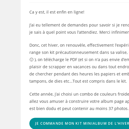
la
publication :
Ca y est, il est enfin en ligne!
J’ai eu tellement de demandes pour savoir si je ren
je sais à quel point vous l’attendiez. Merci infinim
Donc, cet hiver, on renouvèle, effectivement l’expé
range son kit précautionneusement dans sa valise,
🙂 ), on télécharge le PDF (et si on n’a pas envie d’e
plaisir de scrapper en vacances ou dans tout endroit 
de chercher pendant des heures les papiers et embe
tampons, de dies etc…Tout est compris dans le kit.
Cette année, j’ai choisi un combo de couleurs froide
allez vous amuser à construire votre album page ap
est bien dodu et peut contenir au moins 37 photos.
JE COMMANDE MON KIT MINIALBUM DE L’HIVER