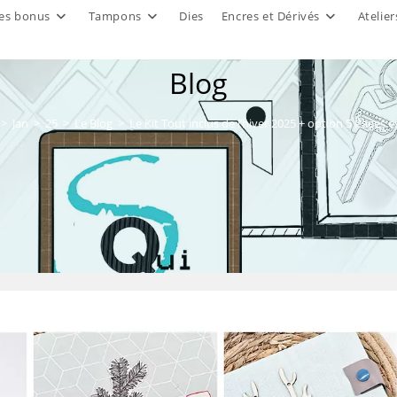
es bonus
Tampons
Dies
Encres et Dérivés
Atelier
Blog
>
Jan
>
25
>
Le Blog
>
Le Kit Tout inclus de l’hiver 2025 + option 5 Pages e