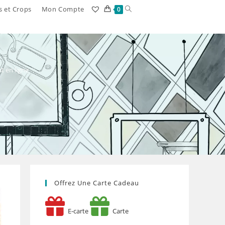
Toggle
s et Crops
Mon Compte
0
website
search
st en ligne
Offrez Une Carte Cadeau
E-carte
Carte