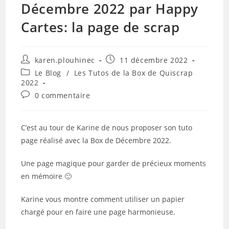
Décembre 2022 par Happy
Cartes: la page de scrap
Auteur/autrice
Publication
karen.plouhinec
11 décembre 2022
de
publiée :
Post
Le Blog
/
Les Tutos de la Box de Quiscrap
la
category:
2022
publication :
Commentaires
0 commentaire
de
la
publication :
C’est au tour de Karine de nous proposer son tuto
page réalisé avec la Box de Décembre 2022.
Une page magique pour garder de précieux moments
en mémoire 🙂
Karine vous montre comment utiliser un papier
chargé pour en faire une page harmonieuse.