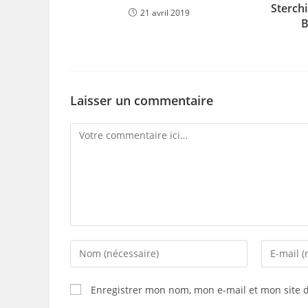
Sterchi
21 avril 2019
B
Laisser un commentaire
Comment
Enter
Enter
your
your
name
email
Enregistrer mon nom, mon e-mail et mon site 
or
address