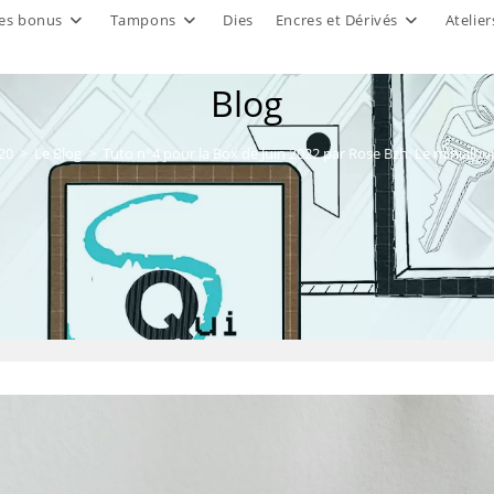
es bonus
Tampons
Dies
Encres et Dérivés
Atelier
Blog
20
>
Le Blog
>
Tuto n°4 pour la Box de Juin 2022 par Rose Bzh: Le minial