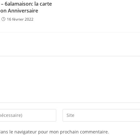
 – 6alamaison: la carte
on Anniversaire
16 février 2022
Saisir
l’URL
de
dans le navigateur pour mon prochain commentaire.
votre