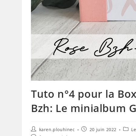
Tuto n°4 pour la Box
Bzh: Le minialbum 
Auteur/autrice
Publication
Post
karen.plouhinec
20 juin 2022
Le
de
publiée :
categ