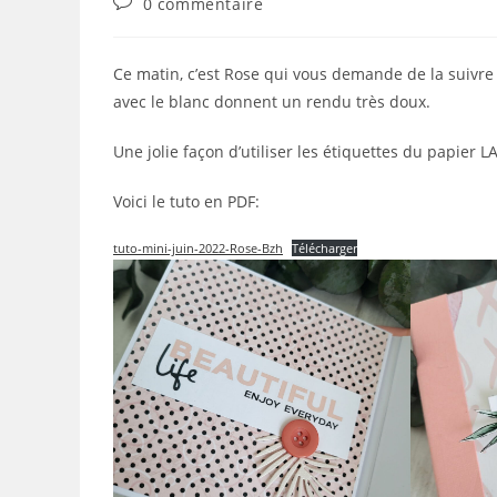
Commentaires
0 commentaire
la
de
publication :
la
publication :
Ce matin, c’est Rose qui vous demande de la suivre
avec le blanc donnent un rendu très doux.
Une jolie façon d’utiliser les étiquettes du papier L
Voici le tuto en PDF:
tuto-mini-juin-2022-Rose-Bzh
Télécharger