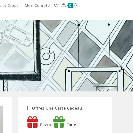
Toggle
s et Crops
Mon Compte
0
website
search
bum Good Times Only
Offrez Une Carte Cadeau
E-carte
Carte