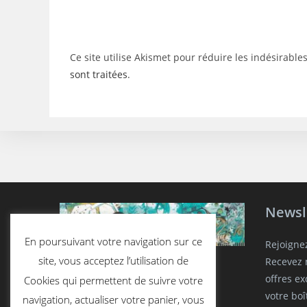
username
to
to
comment
comment
Ce site utilise Akismet pour réduire les indésirable
sont traitées
.
Newsl
En poursuivant votre navigation sur ce
Rejoigne
site, vous acceptez l’utilisation de
Recevez n
offres e
Cookies qui permettent de suivre votre
votre boî
navigation, actualiser votre panier, vous