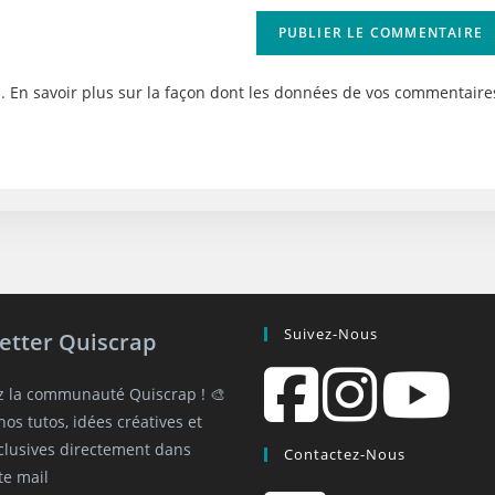
site
(facultatif)
s.
En savoir plus sur la façon dont les données de vos commentaire
Suivez-Nous
etter Quiscrap
z la communauté Quiscrap ! 🎨
os tutos, idées créatives et
xclusives directement dans
Contactez-Nous
te mail