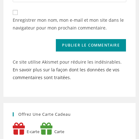
l’URL
comment
to
de
comment
votre
Enregistrer mon nom, mon e-mail et mon site dans le
site
navigateur pour mon prochain commentaire.
(facultatif)
Ce site utilise Akismet pour réduire les indésirables.
En savoir plus sur la façon dont les données de vos
commentaires sont traitées
.
Offrez Une Carte Cadeau
E-carte
Carte