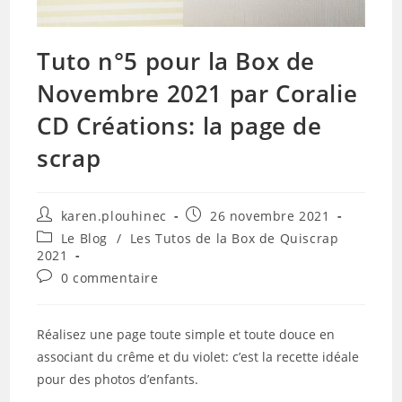
Tuto n°5 pour la Box de
Novembre 2021 par Coralie
CD Créations: la page de
scrap
Auteur/autrice
Publication
karen.plouhinec
26 novembre 2021
de
publiée :
Post
Le Blog
/
Les Tutos de la Box de Quiscrap
la
category:
2021
publication :
Commentaires
0 commentaire
de
la
publication :
Réalisez une page toute simple et toute douce en
associant du crême et du violet: c’est la recette idéale
pour des photos d’enfants.