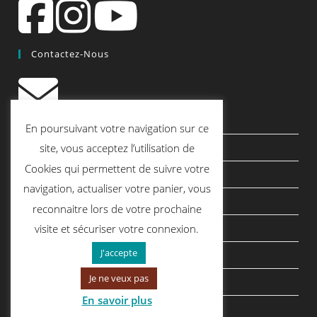
Contactez-Nous
contact@quiscrap.fr
En poursuivant votre navigation sur ce
Les Fiches Techniques et les Tutos
site, vous acceptez l’utilisation de
Cookies qui permettent de suivre votre
Le Blog
navigation, actualiser votre panier, vous
Conditions générales de vente
reconnaitre lors de votre prochaine
Mentions légales
visite et sécuriser votre connexion.
J'accepte
Politique de confidentialité
Je ne veux pas
politique de cookies
En savoir plus