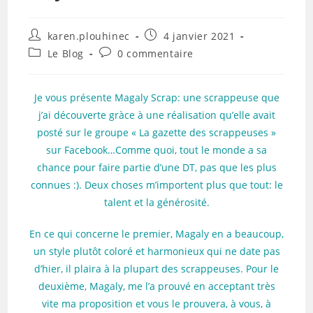
Auteur/autrice
Publication
karen.plouhinec
4 janvier 2021
de
publiée :
Post
Commentaires
Le Blog
0 commentaire
la
category:
de
publication :
la
publication :
Je vous présente Magaly Scrap: une scrappeuse que
j’ai découverte gràce à une réalisation qu’elle avait
posté sur le groupe « La gazette des scrappeuses »
sur Facebook…Comme quoi, tout le monde a sa
chance pour faire partie d’une DT, pas que les plus
connues :). Deux choses m’importent plus que tout: le
talent et la générosité.
En ce qui concerne le premier, Magaly en a beaucoup,
un style plutôt coloré et harmonieux qui ne date pas
d’hier, il plaira à la plupart des scrappeuses. Pour le
deuxième, Magaly, me l’a prouvé en acceptant très
vite ma proposition et vous le prouvera, à vous, à