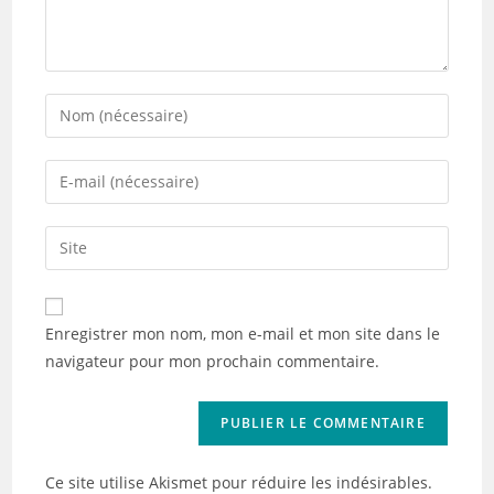
Enter
your
name
Enter
or
your
username
email
Saisir
to
address
l’URL
comment
to
de
comment
votre
Enregistrer mon nom, mon e-mail et mon site dans le
site
navigateur pour mon prochain commentaire.
(facultatif)
Ce site utilise Akismet pour réduire les indésirables.