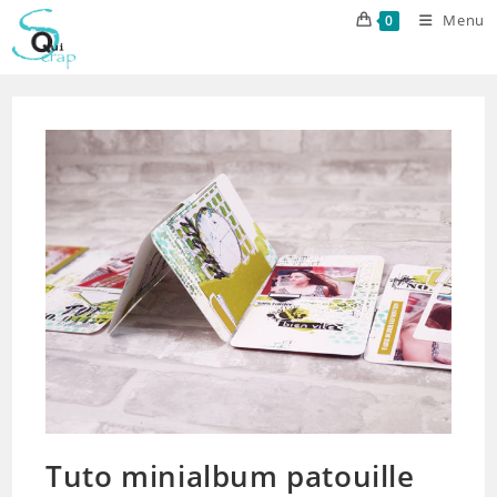
Skip
Menu
0
to
content
Tuto minialbum patouille