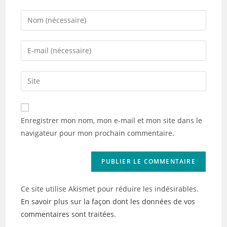
Enter
your
name
Enter
or
your
username
email
Saisir
to
address
l’URL
comment
to
de
comment
votre
Enregistrer mon nom, mon e-mail et mon site dans le
site
navigateur pour mon prochain commentaire.
(facultatif)
Ce site utilise Akismet pour réduire les indésirables.
En savoir plus sur la façon dont les données de vos
commentaires sont traitées
.