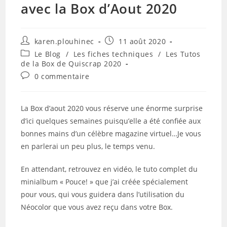
avec la Box d’Aout 2020
Auteur/autrice
Publication
karen.plouhinec
11 août 2020
de
publiée :
Post
Le Blog
/
Les fiches techniques
/
Les Tutos
la
category:
de la Box de Quiscrap 2020
publication :
Commentaires
0 commentaire
de
la
publication :
La Box d’aout 2020 vous réserve une énorme surprise
d’ici quelques semaines puisqu’elle a été confiée aux
bonnes mains d’un célèbre magazine virtuel…Je vous
en parlerai un peu plus, le temps venu.
En attendant, retrouvez en vidéo, le tuto complet du
minialbum « Pouce! » que j’ai créée spécialement
pour vous, qui vous guidera dans l’utilisation du
Néocolor que vous avez reçu dans votre Box.