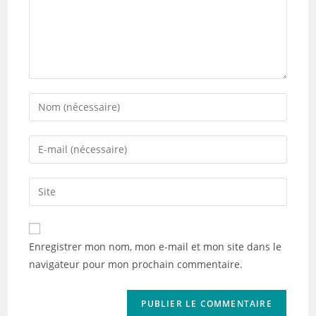
Enter
your
name
Enter
or
your
username
email
Saisir
to
address
l’URL
comment
to
de
comment
votre
Enregistrer mon nom, mon e-mail et mon site dans le
site
navigateur pour mon prochain commentaire.
(facultatif)