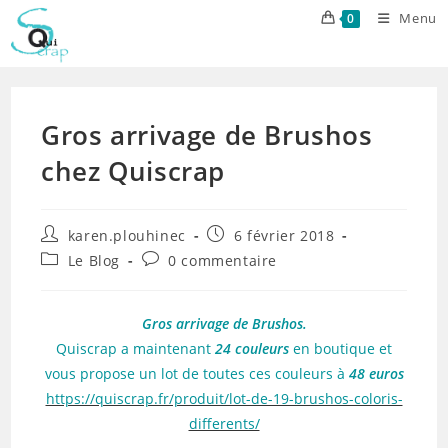
Skip
Menu
0
to
content
Gros arrivage de Brushos
chez Quiscrap
Auteur/autrice
Publication
karen.plouhinec
6 février 2018
de
publiée :
Post
Commentaires
Le Blog
0 commentaire
la
category:
de
publication :
la
publication :
Gros arrivage de Brushos.
Quiscrap a maintenant
24 couleurs
en boutique et
vous propose un lot de toutes ces couleurs à
48 euros
https://quiscrap.fr/produit/lot-de-19-brushos-coloris-
differents/