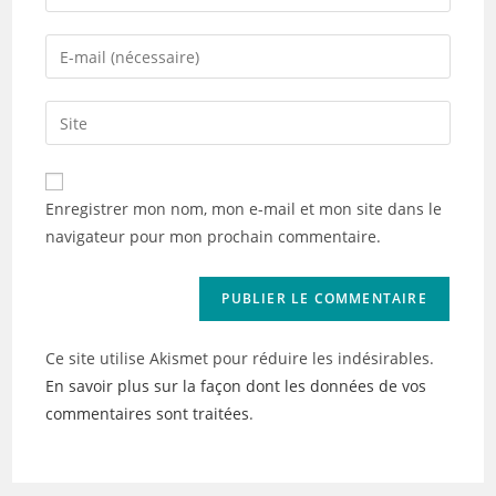
your
name
Enter
or
your
username
email
Saisir
to
address
l’URL
comment
to
de
comment
votre
Enregistrer mon nom, mon e-mail et mon site dans le
site
navigateur pour mon prochain commentaire.
(facultatif)
Ce site utilise Akismet pour réduire les indésirables.
En savoir plus sur la façon dont les données de vos
commentaires sont traitées
.