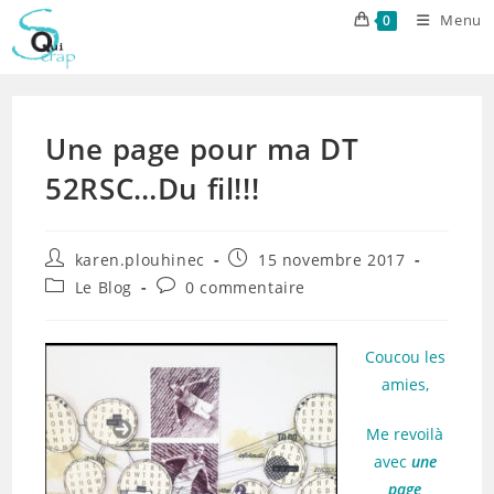
Skip
Menu
0
to
content
Une page pour ma DT
52RSC…Du fil!!!
Auteur/autrice
Publication
karen.plouhinec
15 novembre 2017
de
publiée :
Post
Commentaires
Le Blog
0 commentaire
la
category:
de
publication :
la
publication :
Coucou les
amies,
Me revoilà
avec
une
page