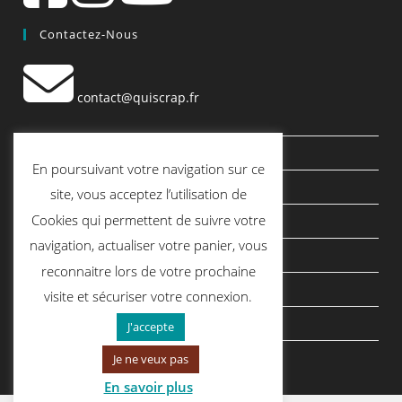
Contactez-Nous
contact@quiscrap.fr
Les Fiches Techniques et les Tutos
En poursuivant votre navigation sur ce
Le Blog
site, vous acceptez l’utilisation de
Cookies qui permettent de suivre votre
Conditions générales de vente
navigation, actualiser votre panier, vous
Mentions légales
reconnaitre lors de votre prochaine
Politique de confidentialité
visite et sécuriser votre connexion.
politique de cookies
J'accepte
Je ne veux pas
En savoir plus