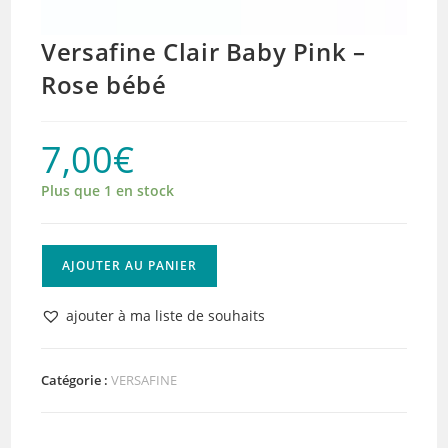
Versafine Clair Baby Pink –
Rose bébé
7,00
€
Plus que 1 en stock
quantité
AJOUTER AU PANIER
de
Versafine
ajouter à ma liste de souhaits
Clair
Baby
Pink
Catégorie :
VERSAFINE
-
Rose