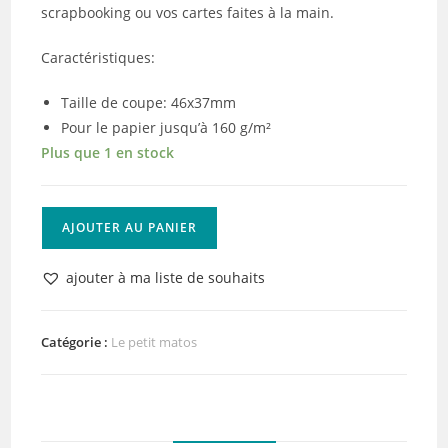
scrapbooking ou vos cartes faites à la main.
Caractéristiques:
Taille de coupe: 46x37mm
Pour le papier jusqu’à 160 g/m²
Plus que 1 en stock
quantité
AJOUTER AU PANIER
de
Vaessen
ajouter à ma liste de souhaits
Creative
•
Perforatrices
Catégorie :
Le petit matos
pour
loisirs
créatifs
embossing