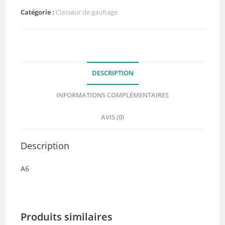
Classeur
Catégorie :
Classeur de gaufrage
de
gaufrage
brique
DESCRIPTION
INFORMATIONS COMPLÉMENTAIRES
AVIS (0)
Description
A6
Produits similaires