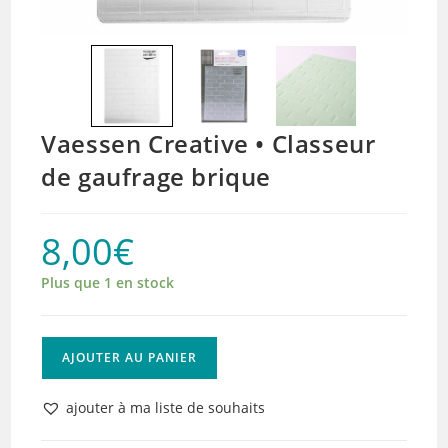
Vaessen Creative • Classeur
de gaufrage brique
8,00
€
Plus que 1 en stock
quantité
AJOUTER AU PANIER
de
Vaessen
ajouter à ma liste de souhaits
Creative
•